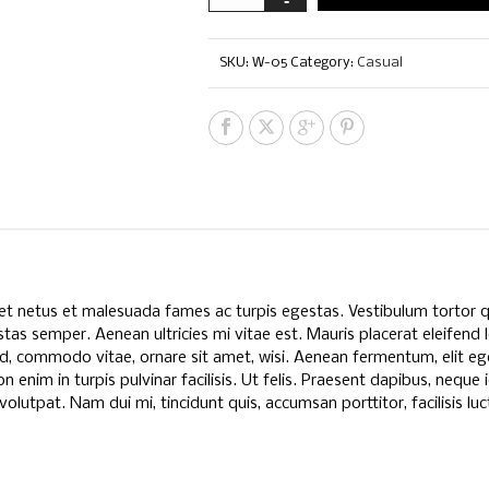
SKU:
W-05
Category:
Casual
et netus et malesuada fames ac turpis egestas. Vestibulum tortor qua
as semper. Aenean ultricies mi vitae est. Mauris placerat eleifend 
d, commodo vitae, ornare sit amet, wisi. Aenean fermentum, elit e
n enim in turpis pulvinar facilisis. Ut felis. Praesent dapibus, nequ
lutpat. Nam dui mi, tincidunt quis, accumsan porttitor, facilisis lu