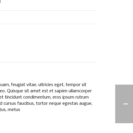
m, feugiat vitae, ultricies eget, tempor sit
leo. Quisque sit amet est et sapien ullamcorper
get tincidunt condimentum, eros ipsum rutrum
e id cursus faucibus, tortor neque egestas augue,
ctus, metus